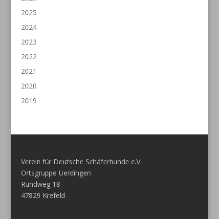
2025
2024
2023
2022
2021
2020
2019
Verein für Deutsche Schäferhunde e.V.
Ortsgruppe Uerdingen
Rundweg 18
47829 Krefeld