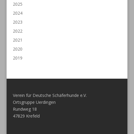
2025
2024
2023
2022
2021
2020
2019
Verein für Deutsche Schäferhunde e.V.
Ortsgruppe Uerdingen
Rundweg 18
47829 Krefeld