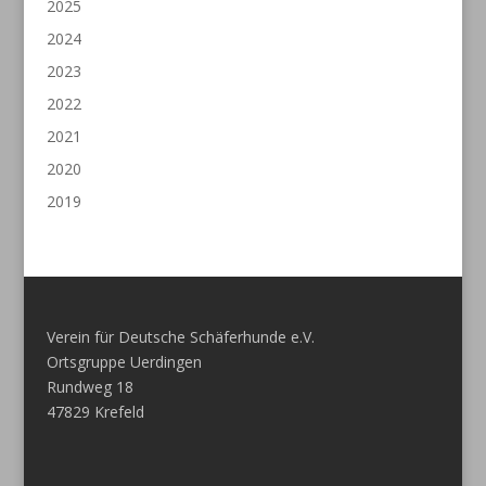
2025
2024
2023
2022
2021
2020
2019
Verein für Deutsche Schäferhunde e.V.
Ortsgruppe Uerdingen
Rundweg 18
47829 Krefeld